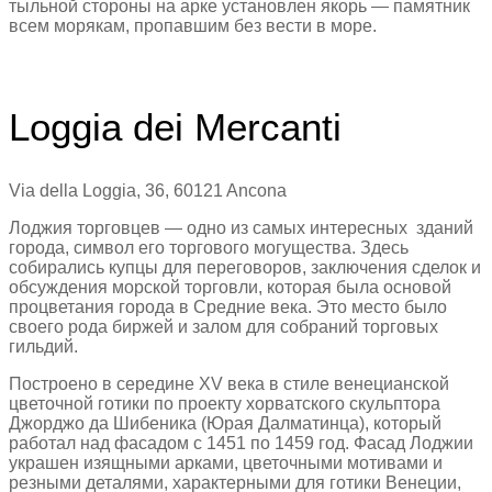
тыльной стороны на арке установлен якорь — памятник
всем морякам, пропавшим без вести в море.
Loggia dei Mercanti
Via della Loggia, 36, 60121 Ancona
Лоджия торговцев — одно из самых интересных зданий
города, символ его торгового могущества. Здесь
собирались купцы для переговоров, заключения сделок и
обсуждения морской торговли, которая была основой
процветания города в Средние века. Это место было
своего рода биржей и залом для собраний торговых
гильдий.
Построено в середине XV века в стиле венецианской
цветочной готики по проекту хорватского скульптора
Джорджо да Шибеника (Юрая Далматинца), который
работал над фасадом с 1451 по 1459 год. Фасад Лоджии
украшен изящными арками, цветочными мотивами и
резными деталями, характерными для готики Венеции,