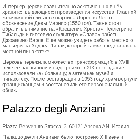
Интерьер церкви сравнительно аскетичен, но в нём
хранятся выдающиеся произведения искусства. Главной
жемчужиной считается картина Лоренцо Лотто
«Вознесение Девы Марии» (1550 год). Также стоит
обратить внимание на «Крещение Христа» Пеллегрино
Тибальди и гипсовую скульптуру «Слава» работы
Джоаккино Варле. Еще можно увидеть работы местного
маньериста Андреа Лилли, который также представлен в
местной пинакотеке.
Церковь пережила множество трансформаций: в XVIII
веке её расширили и надстроили, в XIX веке здание
использовали как больницу, а затем как музей и
пинакотеку. После реставрации в 1953 году храм вернули
францисканцам и восстановили его первоначальный
облик.
Palazzo degli Anziani
Piazza Benvenuto Stracca, 3, 60121 Ancona AN, Италия
Палаццо делли Анциани было построено XIII веке и