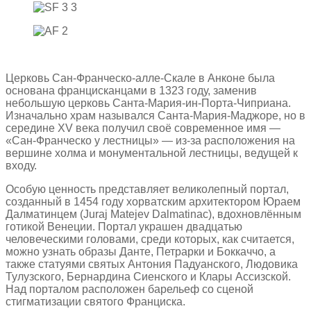
Церковь Сан-Франческо-алле-Скале в Анконе была
основана францисканцами в 1323 году, заменив
небольшую церковь Санта-Мария-ин-Порта-Чиприана.
Изначально храм назывался Санта-Мария-Маджоре, но в
середине XV века получил своё современное имя —
«Сан-Франческо у лестницы» — из-за расположения на
вершине холма и монументальной лестницы, ведущей к
входу.
Особую ценность представляет великолепный портал,
созданный в 1454 году хорватским архитектором Юраем
Далматинцем (Juraj Matejev Dalmatinac), вдохновлённым
готикой Венеции. Портал украшен двадцатью
человеческими головами, среди которых, как считается,
можно узнать образы Данте, Петрарки и Боккаччо, а
также статуями святых Антония Падуанского, Людовика
Тулузского, Бернардина Сиенского и Клары Ассизской.
Над порталом расположен барельеф со сценой
стигматизации святого Франциска.