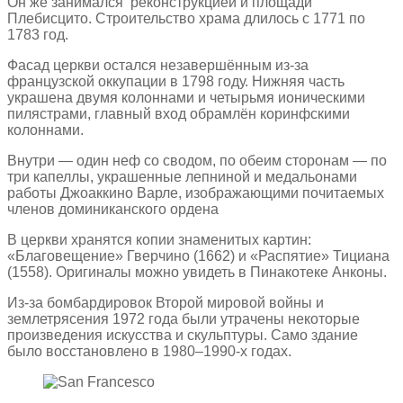
Он же занимался реконструкцией и площади
Плебисцито. Строительство храма длилось с 1771 по
1783 год.
Фасад церкви остался незавершённым из-за
французской оккупации в 1798 году. Нижняя часть
украшена двумя колоннами и четырьмя ионическими
пилястрами, главный вход обрамлён коринфскими
колоннами.
Внутри — один неф со сводом, по обеим сторонам — по
три капеллы, украшенные лепниной и медальонами
работы Джоаккино Варле, изображающими почитаемых
членов доминиканского ордена
В церкви хранятся копии знаменитых картин:
«Благовещение» Гверчино (1662) и «Распятие» Тициана
(1558). Оригиналы можно увидеть в Пинакотеке Анконы.
Из-за бомбардировок Второй мировой войны и
землетрясения 1972 года были утрачены некоторые
произведения искусства и скульптуры. Само здание
было восстановлено в 1980–1990-х годах.