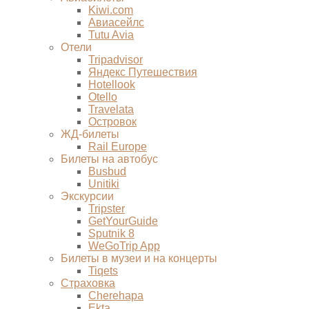
Kiwi.com
Авиасейлс
Tutu Avia
Отели
Tripadvisor
Яндекс Путешествия
Hotellook
Otello
Travelata
Островок
ЖД-билеты
Rail Europe
Билеты на автобус
Busbud
Unitiki
Экскурсии
Tripster
GetYourGuide
Sputnik 8
WeGoTrip App
Билеты в музеи и на концерты
Tiqets
Страховка
Cherehapa
Ekta