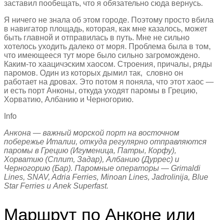
заставил пообещать, что я обязательно сюда вернусь.
Я ничего не знала об этом городе. Поэтому просто вбила
в навигатор площадь, которая, как мне казалось, может
быть главной и отправилась в путь. Мне не сильно
хотелось уходить далеко от моря. Проблема была в том,
что имеющееся тут море было сильно загромождено.
Каким-то хаацичэским хаосом. Строения, причалы, ряды
паромов. Один из которых дымил так, словно он
работает на дровах. Это потом я поняла, что этот хаос —
и есть порт Анконы, откуда уходят паромы в Грецию,
Хорватию, Албанию и Черногорию.
Info
Анкона — важный морской порт на восточном
побережье Италии, откуда регулярно отправляются
паромы в Грецию (Игуменица, Патры, Корфу),
Хорватию (Сплит, Задар), Албанию (Дуррес) и
Черногорию (Бар). Паромные операторы — Grimaldi
Lines, SNAV, Adria Ferries, Minoan Lines, Jadrolinija, Blue
Star Ferries и Anek Superfast.
Маршрут по Анконе или