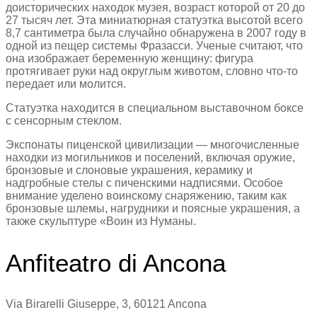
доисторических находок музея, возраст которой от 20 до
27 тысяч лет. Эта миниатюрная статуэтка высотой всего
8,7 сантиметра была случайно обнаружена в 2007 году в
одной из пещер системы Фразасси. Ученые считают, что
она изображает беременную женщину: фигура
протягивает руки над округлым животом, словно что-то
передает или молится.
Статуэтка находится в специальном выставочном боксе
с сенсорным стеклом.
Экспонаты пиценской цивилизации — многочисленные
находки из могильников и поселений, включая оружие,
бронзовые и слоновые украшения, керамику и
надгробные стелы с пиченскими надписями. Особое
внимание уделено воинскому снаряжению, таким как
бронзовые шлемы, нагрудники и поясные украшения, а
также скульптуре «Воин из Нуманы.
Anfiteatro di Ancona
Via Birarelli Giuseppe, 3, 60121 Ancona