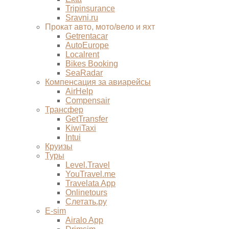
Tripinsurance
Sravni.ru
Прокат авто, мото/вело и яхт
Getrentacar
AutoEurope
Localrent
Bikes Booking
SeaRadar
Компенсация за авиарейсы
AirHelp
Compensair
Трансфер
GetTransfer
KiwiTaxi
Intui
Круизы
Туры
Level.Travel
YouTravel.me
Travelata App
Onlinetours
Слетать.ру
E-sim
Airalo App