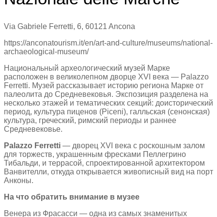
Via Gabriele Ferretti, 6, 60121 Ancona
https://anconatourism.it/en/art-and-culture/museums/national-
archaeological-museum/
Национальный археологический музей Марке
расположен в великолепном дворце XVI века — Palazzo
Ferretti. Музей рассказывает историю региона Марке от
палеолита до Средневековья. Экспозиция разделена на
несколько этажей и тематических секций: доисторический
период, культура пиценов (Piceni), галльская (сенонская)
культура, греческий, римский периоды и раннее
Средневековье.
Palazzo Ferretti
— дворец XVI века с роскошным залом
для торжеств, украшенным фресками Пеллегрино
Тибальди, и террасой, спроектированной архитектором
Ванвителли, откуда открывается живописный вид на порт
Анконы.
На что обратить внимание в музее
Венера из Фрасасси — одна из самых знаменитых