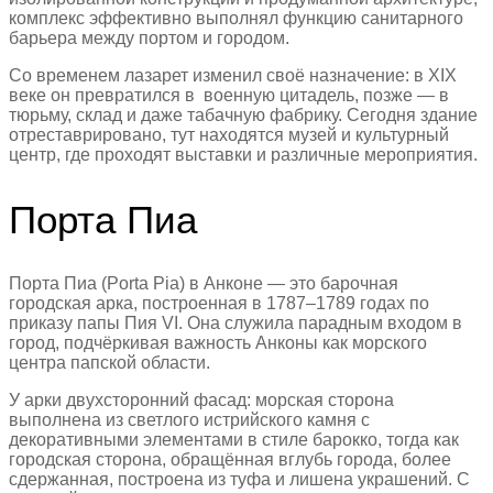
комплекс эффективно выполнял функцию санитарного
барьера между портом и городом.
Со временем лазарет изменил своё назначение: в XIX
веке он превратился в военную цитадель, позже — в
тюрьму, склад и даже табачную фабрику. Сегодня здание
отреставрировано, тут находятся музей и культурный
центр, где проходят выставки и различные мероприятия.
Порта Пиа
Порта Пиа (Porta Pia) в Анконе — это барочная
городская арка, построенная в 1787–1789 годах по
приказу папы Пия VI. Она служила парадным входом в
город, подчёркивая важность Анконы как морского
центра папской области.
У арки двухсторонний фасад: морская сторона
выполнена из светлого истрийского камня с
декоративными элементами в стиле барокко, тогда как
городская сторона, обращённая вглубь города, более
сдержанная, построена из туфа и лишена украшений. С