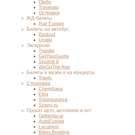
Otello
Travelata
Островок
ЖД-билеты
Rail Europe
Билеты на автобус
Busbud
Unitiki
Экскурсии
Tripster
GetYourGuide
Sputnik 8
WeGoTrip App
Билеты в музеи и на концерты
Tiqets
Страховка
Cherehapa
Ekta
Tripinsurance
Sravni.ru
Прокат авто, мото/вело и яхт
Getrentacar
AutoEurope
Localrent
Bikes Booking