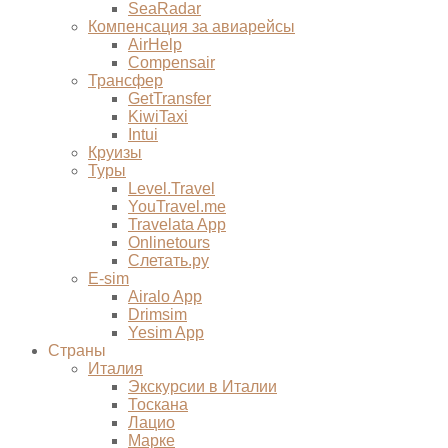
SeaRadar
Компенсация за авиарейсы
AirHelp
Compensair
Трансфер
GetTransfer
KiwiTaxi
Intui
Круизы
Туры
Level.Travel
YouTravel.me
Travelata App
Onlinetours
Слетать.ру
E-sim
Airalo App
Drimsim
Yesim App
Страны
Италия
Экскурсии в Италии
Тоскана
Лацио
Марке