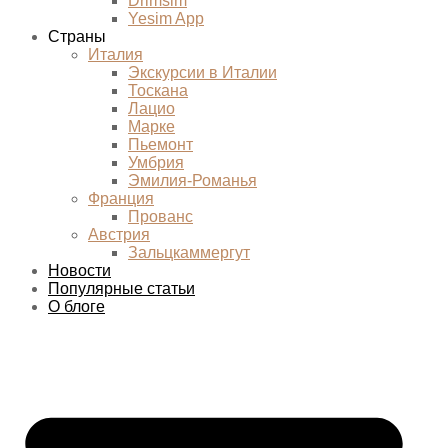
Drimsim
Yesim App
Страны
Италия
Экскурсии в Италии
Тоскана
Лацио
Марке
Пьемонт
Умбрия
Эмилия-Романья
Франция
Прованс
Австрия
Зальцкаммергут
Новости
Популярные статьи
О блоге