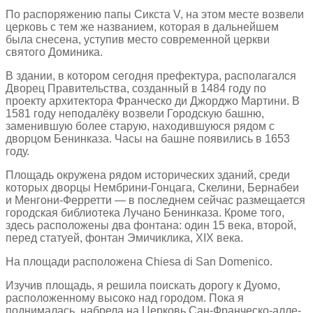
По распоряжению папы Сикста V, на этом месте возвели
церковь с тем же названием, которая в дальнейшем
была снесена, уступив место современной церкви
святого Доминика.
В здании, в котором сегодня префектура, располагался
Дворец Правительства, созданный в 1484 году по
проекту архитектора Франческо ди Джорджо Мартини. В
1581 году неподалёку возвели Городскую башню,
заменившую более старую, находившуюся рядом с
дворцом Бенинказа. Часы на башне появились в 1653
году.
Площадь окружена рядом исторических зданий, среди
которых дворцы Нембрини-Гонцага, Скелини, Бернабеи
и Менгони-Ферретти — в последнем сейчас размещается
городская библиотека Лучано Бенинказа. Кроме того,
здесь расположены два фонтана: один 15 века, второй,
перед статуей, фонтан Эмичиклика, XIX века.
На площади расположена Chiesa di San Domenico.
Изучив площадь, я решила поискать дорогу к Дуомо,
расположенному высоко над городом. Пока я
поднималась, набрела на Церковь Сан-Франческо-алле-