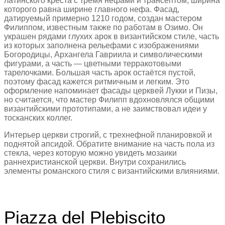
латинского креста с тремя нефами и трансептом, ширина
которого равна ширине главного нефа. Фасад,
датируемый примерно 1210 годом, создан мастером
Филиппом, известным также по работам в Озимо. Он
украшен рядами глухих арок в византийском стиле, часть
из которых заполнена рельефами с изображениями
Богородицы, Архангела Гавриила и символическими
фигурами, а часть — цветными терракотовыми
тарелочками. Большая часть арок остаётся пустой,
поэтому фасад кажется ритмичным и легким. Это
оформление напоминает фасады церквей Лукки и Пизы,
но считается, что мастер Филипп вдохновлялся общими
византийскими прототипами, а не заимствовал идеи у
тосканских коллег.
Интерьер церкви строгий, с трехнефной планировкой и
поднятой апсидой. Обратите внимание на часть пола из
стекла, через которую можно увидеть мозаики
раннехристианской церкви. Внутри сохранились
элементы романского стиля с византийскими влияниями.
Piazza del Plebiscito