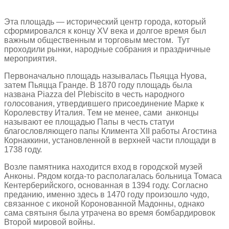
Эта площадь — исторический центр города, который
сформировался к концу XV века и долгое время был
важным общественным и торговым местом. Тут
проходили рынки, народные собрания и праздничные
мероприятия.
Первоначально площадь называлась Пьяцца Нуова,
затем Пьяцца Гранде. В 1870 году площадь была
названа Piazza del Plebiscito в честь народного
голосования, утвердившего присоединение Марке к
Королевству Италия. Тем не менее, сами анконцы
называют ее площадью Папы в честь статуи
благословляющего папы Климента XII работы Агостина
Корнаккини, установленной в верхней части площади в
1738 году.
Возле памятника находится вход в городской музей
Анконы. Рядом когда-то располагалась больница Томаса
Кентерберийского, основанная в 1394 году. Согласно
преданию, именно здесь в 1470 году произошло чудо,
связанное с иконой Коронованной Мадонны, однако
сама святыня была утрачена во время бомбардировок
Второй мировой войны.